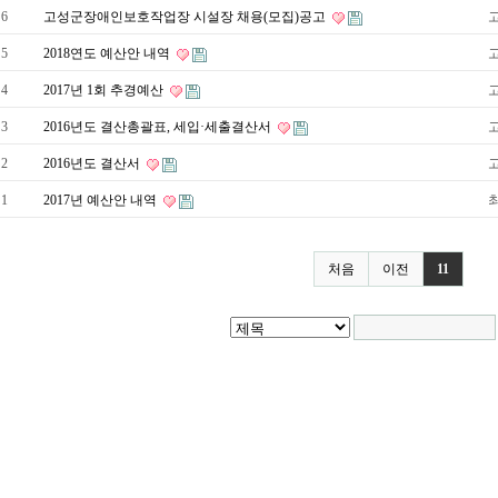
6
고성군장애인보호작업장 시설장 채용(모집)공고
5
2018연도 예산안 내역
4
2017년 1회 추경예산
3
2016년도 결산총괄표, 세입·세출결산서
2
2016년도 결산서
1
2017년 예산안 내역
처음
이전
11